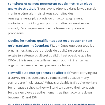
complètes et ne nous permettent pas de mettre en place
une vraie stratégie.
`Nous avons répondu dans le webinar de
manière générale, mais si vous souhaitez des
renseignements plus précis ou un accompagnement,
contactez-nous à Linguaid pour connaître les services de
conseil, d’accompagnement et de formation que nous
proposons.
Quelles formations qualifiantes peut on proposer en tant
qu’organisme indépendant ?
`Les mêmes que pour tous les
organismes, tant que les labels de qualité ne seront pas
exigés (en attente du décret qualité). Il est possible que les
OPCA définissent une taille minimum pour référencer les
organismes, mais ce n’est pas encore le cas.
How will auto entrepreneurs be affected?
`We’re carrying out
a survey on this question. It’s complicated because many
trainers are “multi-statut”. What is probable is if you’re working
for language schools, they will tend to reserve their contracts
for their employees at the moment, as their activity is down
between 15 and 25%.
Il va donc falloir définir des niveaux cibles par métier pour