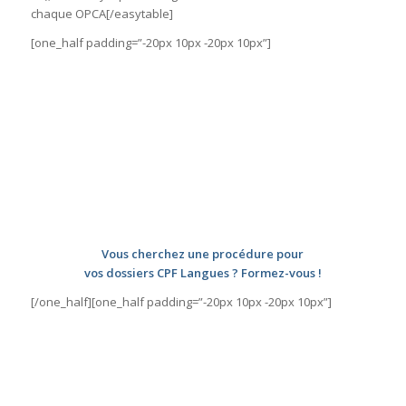
chaque OPCA[/easytable]
[one_half padding=”-20px 10px -20px 10px”]
Vous cherchez une procédure pour
vos dossiers CPF Langues ? Formez-vous !
[/one_half][one_half padding=”-20px 10px -20px 10px”]