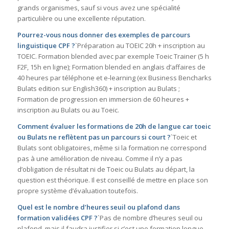
grands organismes, sauf si vous avez une spécialité
particulière ou une excellente réputation.
Pourrez-vous nous donner des exemples de parcours
linguistique CPF ?
`Préparation au TOEIC 20h + inscription au
TOEIC. Formation blended avec par exemple Toeic Trainer (5 h
F2F, 15h en ligne); Formation blended en anglais d’affaires de
40 heures par téléphone et e-learning (ex Business Bencharks
Bulats edition sur English360) + inscription au Bulats ;
Formation de progression en immersion de 60 heures +
inscription au Bulats ou au Toeic.
Comment évaluer les formations de 20h de langue car toeic
ou Bulats ne reflètent pas un parcours si court ?
`Toeic et
Bulats sont obligatoires, même si la formation ne correspond
pas à une amélioration de niveau. Comme il n’y a pas
d’obligation de résultat ni de Toeic ou Bulats au départ, la
question est théorique. Il est conseillé de mettre en place son
propre système d’évaluation toutefois.
Quel est le nombre d’heures seuil ou plafond dans
formation validées CPF ?
`Pas de nombre d’heures seuil ou
plafond, mais il faudra justifier si c’est une formation longue.