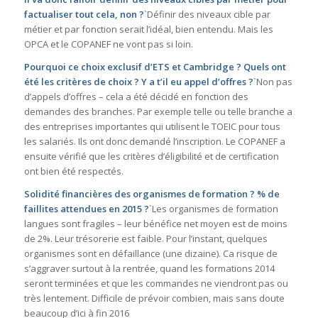
factualiser tout cela, non ?
`Définir des niveaux cible par
métier et par fonction serait l’idéal, bien entendu. Mais les
OPCA et le COPANEF ne vont pas si loin.
Pourquoi ce choix exclusif d’ETS et Cambridge ? Quels ont
été les critères de choix ? Y a t’il eu appel d’offres ?
`Non pas
d’appels d’offres – cela a été décidé en fonction des
demandes des branches. Par exemple telle ou telle branche a
des entreprises importantes qui utilisent le TOEIC pour tous
les salariés. Ils ont donc demandé l’inscription. Le COPANEF a
ensuite vérifié que les critères d’éligibilité et de certification
ont bien été respectés.
Solidité financières des organismes de formation ? % de
faillites attendues en 2015 ?
`Les organismes de formation
langues sont fragiles – leur bénéfice net moyen est de moins
de 2%. Leur trésorerie est faible. Pour l’instant, quelques
organismes sont en défaillance (une dizaine). Ca risque de
s’aggraver surtout à la rentrée, quand les formations 2014
seront terminées et que les commandes ne viendront pas ou
très lentement. Difficile de prévoir combien, mais sans doute
beaucoup d’ici à fin 2016