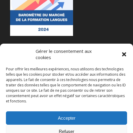
Gérer le consentement aux
cookies
RECENT POSTS
Pour offrir les meilleures expériences, nous utilisons des technologies
telles que les cookies pour stocker et/ou accéder aux informations des
Et maintenant ?
appareils. Le fait de consentir à ces technologies nous permettra de
traiter des données telles que le comportement de navigation ou les ID
Impact du Plafonnement du CPF sur les Organismes de Formation en Langues
uniques sur ce site. Le fait de ne pas consentir ou de retirer son
consentement peut avoir un effet négatif sur certaines caractéristiques
Webinaire sur l’intelligence artificielle et les langues
et fonctions.
Un aperçu des enjeux actuels de l’intelligence artificielle
Baromètre 2024 du Marché de la Formation Langues
Accepter
Refuser