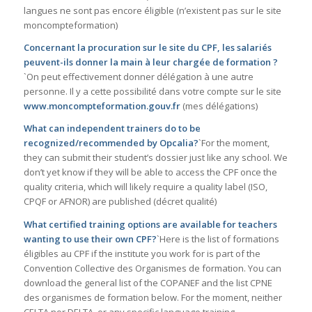
langues ne sont pas encore éligible (n’existent pas sur le site
moncompteformation)
Concernant la procuration sur le site du CPF, les salariés
peuvent-ils donner la main à leur chargée de formation ?
`On peut effectivement donner délégation à une autre
personne. Il y a cette possibilité dans votre compte sur le site
www.moncompteformation.gouv.fr
(mes délégations)
What can independent trainers do to be
recognized/recommended by Opcalia?
`For the moment,
they can submit their student’s dossier just like any school. We
don’t yet know if they will be able to access the CPF once the
quality criteria, which will likely require a quality label (ISO,
CPQF or AFNOR) are published (décret qualité)
What certified training options are available for teachers
wanting to use their own CPF?
`Here is the list of formations
éligibles au CPF if the institute you work for is part of the
Convention Collective des Organismes de formation. You can
download the general list of the COPANEF and the list CPNE
des organismes de formation below. For the moment, neither
CELTA nor DELTA, or any specific language training