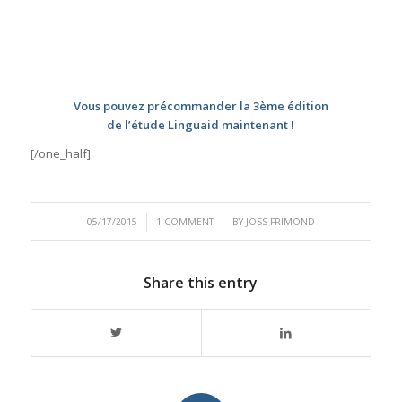
Vous pouvez précommander la 3ème édition
de l’étude Linguaid maintenant !
[/one_half]
/
/
05/17/2015
1 COMMENT
BY
JOSS FRIMOND
Share this entry