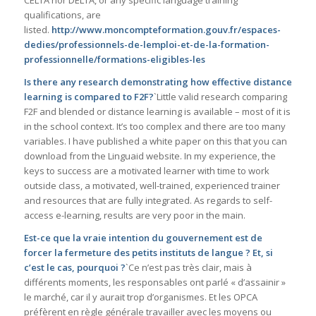
qualifications, are
listed.
http://www.moncompteformation.gouv.fr/espaces-
dedies/professionnels-de-lemploi-et-de-la-formation-
professionnelle/formations-eligibles-les
Is there any research demonstrating how effective distance
learning is compared to F2F?
`Little valid research comparing
F2F and blended or distance learning is available – most of it is
in the school context. It’s too complex and there are too many
variables. I have published a white paper on this that you can
download from the Linguaid website. In my experience, the
keys to success are a motivated learner with time to work
outside class, a motivated, well-trained, experienced trainer
and resources that are fully integrated. As regards to self-
access e-learning, results are very poor in the main.
Est-ce que la vraie intention du gouvernement est de
forcer la fermeture des petits instituts de langue ? Et, si
c’est le cas, pourquoi ?
`Ce n’est pas très clair, mais à
différents moments, les responsables ont parlé « d’assainir »
le marché, car il y aurait trop d’organismes. Et les OPCA
préfèrent en règle générale travailler avec les moyens ou