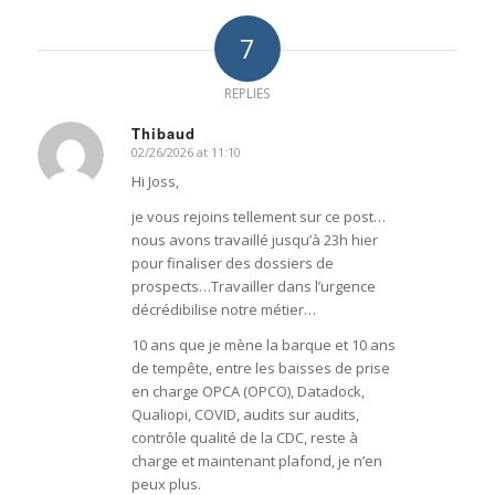
7
REPLIES
Thibaud
02/26/2026 at 11:10
says:
Hi Joss,
je vous rejoins tellement sur ce post…
nous avons travaillé jusqu’à 23h hier
pour finaliser des dossiers de
prospects…Travailler dans l’urgence
décrédibilise notre métier…
10 ans que je mène la barque et 10 ans
de tempête, entre les baisses de prise
en charge OPCA (OPCO), Datadock,
Qualiopi, COVID, audits sur audits,
contrôle qualité de la CDC, reste à
charge et maintenant plafond, je n’en
peux plus.