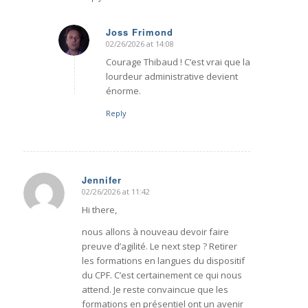
Joss Frimond
02/26/2026 at 14:08
says:
Courage Thibaud ! C’est vrai que la
lourdeur administrative devient
énorme.
Reply
Jennifer
02/26/2026 at 11:42
says:
Hi there,
nous allons à nouveau devoir faire
preuve d’agilité. Le next step ? Retirer
les formations en langues du dispositif
du CPF. C’est certainement ce qui nous
attend. Je reste convaincue que les
formations en présentiel ont un avenir