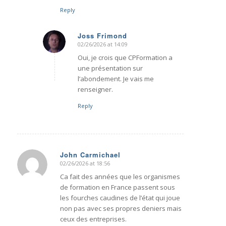
Reply
Joss Frimond
02/26/2026 at 14:09
says:
Oui, je crois que CPFormation a
une présentation sur
l’abondement. Je vais me
renseigner.
Reply
John Carmichael
02/26/2026 at 18:56
says:
Ca fait des années que les organismes
de formation en France passent sous
les fourches caudines de l’état qui joue
non pas avec ses propres deniers mais
ceux des entreprises.