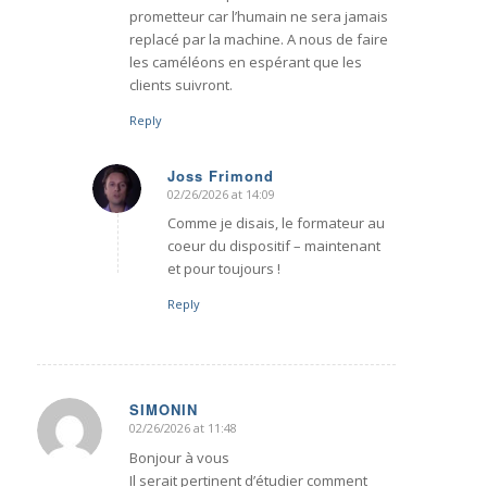
prometteur car l’humain ne sera jamais
replacé par la machine. A nous de faire
les caméléons en espérant que les
clients suivront.
Reply
Joss Frimond
02/26/2026 at 14:09
says:
Comme je disais, le formateur au
coeur du dispositif – maintenant
et pour toujours !
Reply
SIMONIN
02/26/2026 at 11:48
says:
Bonjour à vous
Il serait pertinent d’étudier comment