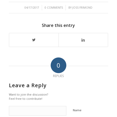
/
/
04/17/2017
0 COMMENTS
BY
JOSS FRIMOND
Share this entry
0
REPLIES
Leave a Reply
Want to join the discussion?
Feel free to contribute!
Name