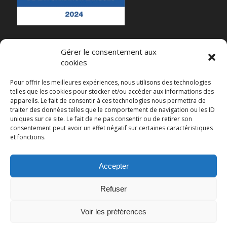
Gérer le consentement aux
cookies
RECENT POSTS
Pour offrir les meilleures expériences, nous utilisons des technologies
telles que les cookies pour stocker et/ou accéder aux informations des
Et maintenant ?
appareils. Le fait de consentir à ces technologies nous permettra de
traiter des données telles que le comportement de navigation ou les ID
Impact du Plafonnement du CPF sur les Organismes de Formation en Langues
uniques sur ce site. Le fait de ne pas consentir ou de retirer son
consentement peut avoir un effet négatif sur certaines caractéristiques
Webinaire sur l’intelligence artificielle et les langues
et fonctions.
Un aperçu des enjeux actuels de l’intelligence artificielle
Baromètre 2024 du Marché de la Formation Langues
Accepter
Refuser
Voir les préférences
© Copyright - Linguaid -
Enfold Theme by Kriesi