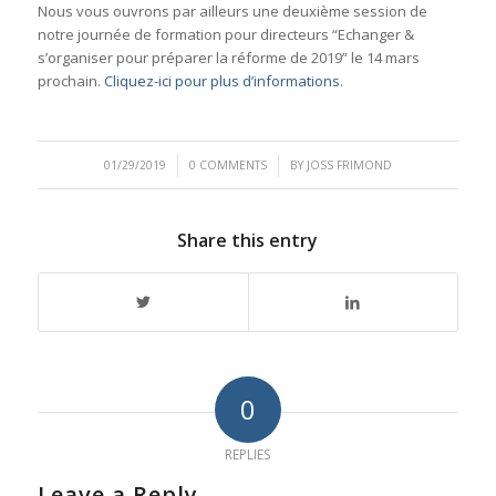
Nous vous ouvrons par ailleurs une deuxième session de
notre journée de formation pour directeurs “Echanger &
s’organiser pour préparer la réforme de 2019” le 14 mars
prochain.
Cliquez-ici pour plus d’informations
.
/
/
01/29/2019
0 COMMENTS
BY
JOSS FRIMOND
Share this entry
0
REPLIES
Leave a Reply