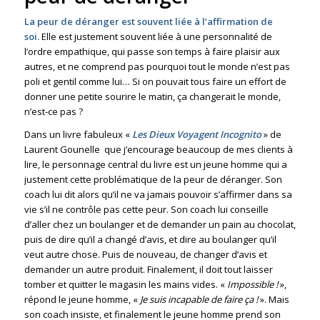
La peur de déranger est souvent liée à l’affirmation de
soi.
Elle est justement souvent liée à une personnalité de
l’ordre empathique, qui passe son temps à faire plaisir aux
autres, et ne comprend pas pourquoi tout le monde n’est pas
poli et gentil comme lui… Si on pouvait tous faire un effort de
donner une petite sourire le matin, ça changerait le monde,
n’est-ce pas ?
Dans un livre fabuleux
«
Les Dieux Voyagent Incognito
» de
Laurent Gounelle
que j’encourage beaucoup de mes clients à
lire, le personnage central du livre est un jeune homme qui a
justement cette problématique de la peur de déranger. Son
coach lui dit alors qu’il ne va jamais pouvoir s’affirmer dans sa
vie s’il ne contrôle pas cette peur. Son coach lui conseille
d’aller chez un boulanger et de demander un pain au chocolat,
puis de dire qu’il a changé d’avis, et dire au boulanger qu’il
veut autre chose. Puis de nouveau, de changer d’avis et
demander un autre produit. Finalement, il doit tout laisser
tomber et quitter le magasin les mains vides. «
Impossible !
»,
répond le jeune homme, «
Je suis incapable de faire ça !
». Mais
son coach insiste, et finalement le jeune homme prend son