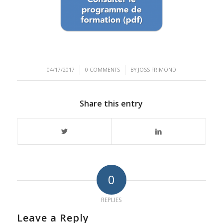
/
/
04/17/2017
0 COMMENTS
BY
JOSS FRIMOND
Share this entry
0
REPLIES
Leave a Reply