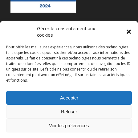
Gérer le consentement aux
cookies
RECENT POSTS
Pour offrir les meilleures expériences, nous utilisons des technologies
telles que les cookies pour stocker et/ou accéder aux informations des
Et maintenant ?
appareils. Le fait de consentir à ces technologies nous permettra de
traiter des données telles que le comportement de navigation ou les ID
Impact du Plafonnement du CPF sur les Organismes de Formation en Langues
uniques sur ce site. Le fait de ne pas consentir ou de retirer son
consentement peut avoir un effet négatif sur certaines caractéristiques
Webinaire sur l’intelligence artificielle et les langues
et fonctions.
Un aperçu des enjeux actuels de l’intelligence artificielle
Baromètre 2024 du Marché de la Formation Langues
Accepter
Refuser
Voir les préférences
© Copyright - Linguaid -
Enfold Theme by Kriesi