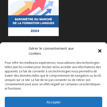
Gérer le consentement aux
cookies
RECENT POSTS
Pour offrir les meilleures expériences, nous utilisons des technologies
telles que les cookies pour stocker et/ou accéder aux informations des
Et maintenant ?
appareils. Le fait de consentir à ces technologies nous permettra de
traiter des données telles que le comportement de navigation ou les ID
Impact du Plafonnement du CPF sur les Organismes de Formation en Langues
uniques sur ce site. Le fait de ne pas consentir ou de retirer son
consentement peut avoir un effet négatif sur certaines caractéristiques
Webinaire sur l’intelligence artificielle et les langues
et fonctions.
Un aperçu des enjeux actuels de l’intelligence artificielle
Baromètre 2024 du Marché de la Formation Langues
Accepter