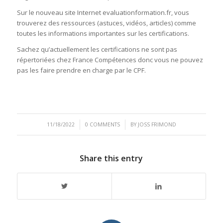
Sur le nouveau site Internet evaluationformation.fr, vous
trouverez des ressources (astuces, vidéos, articles) comme
toutes les informations importantes sur les certifications.
Sachez qu’actuellement les certifications ne sont pas
répertoriées chez France Compétences donc vous ne pouvez
pas les faire prendre en charge par le CPF.
/
/
11/18/2022
0 COMMENTS
BY
JOSS FRIMOND
Share this entry